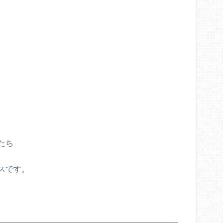
たち
スです。