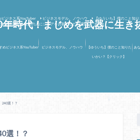
ビジネス系YouTuber
ビジネスモデル、ノウハウ
【ゆういち】僕のこと知り
00年時代！まじめを武器に生き
まじめ副業】を全国の人にシェアをお願いしたい理由
すめビジネス系YouTuber
ビジネスモデル、ノウハウ
【ゆういち】僕のこと知りた
あ
いかい？【クリック】
240選！？
40選！？