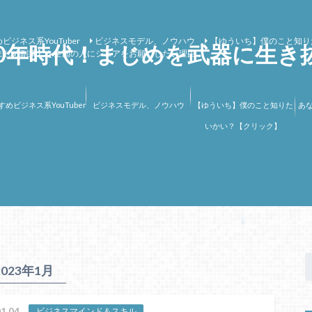
ビジネス系YouTuber
ビジネスモデル、ノウハウ
【ゆういち】僕のこと知り
00年時代！まじめを武器に生き
まじめ副業】を全国の人にシェアをお願いしたい理由
すめビジネス系YouTuber
ビジネスモデル、ノウハウ
【ゆういち】僕のこと知りた
あ
いかい？【クリック】
2023年1月
1.04
ビジネスマインド＆スキル