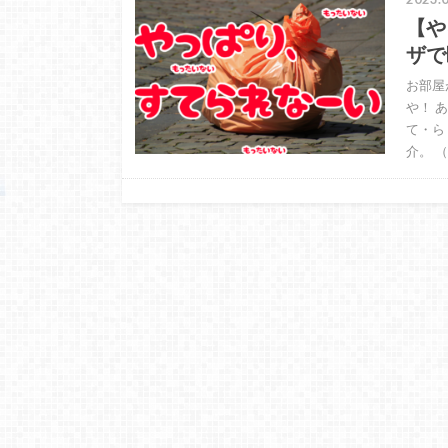
【や
ザで
お部屋
や！ 
て・ら
介。 