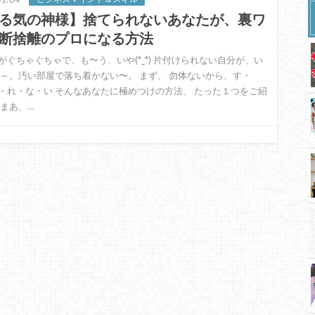
る気の神様】捨てられないあなたが、裏ワ
断捨離のプロになる方法
がぐちゃぐちゃで、も〜う、いや(*_*) 片付けられない自分が、い
あ～。汚い部屋で落ち着かない〜。 まず、 勿体ないから、す・
・れ・な・い そんなあなたに極めつけの方法、 たった１つをご紹
（まあ、…