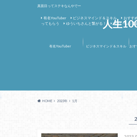
真面目ってステキなんやでー
有名YouTuber
ビジネスマインド＆スキル
おすすめ
人生1
ってもらう
ゆういちさんと繋がる！
ゆういちの【
有名YouTuber
ビジネスマインド＆スキル
おす
HOME
2023年
1月
2023.0