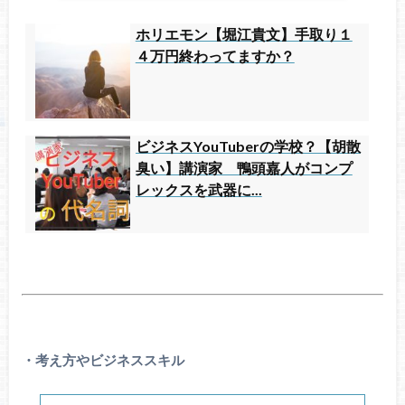
ホリエモン【堀江貴文】手取り１
４万円終わってますか？
ビジネスYouTuberの学校？【胡散
臭い】講演家 鴨頭嘉人がコンプ
レックスを武器に...
・考え方やビジネススキル