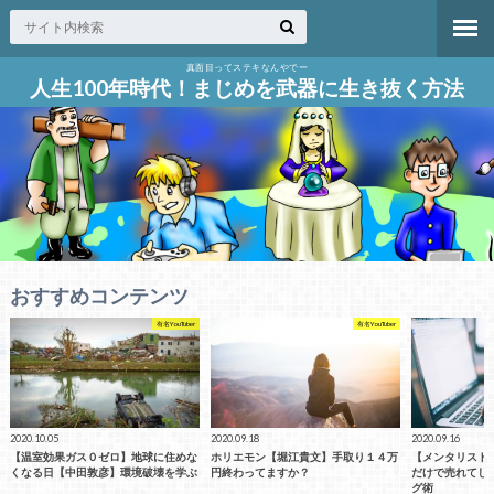
真面目ってステキなんやでー
人生100年時代！まじめを武器に生き抜く方法
おすすめコンテンツ
有名YouTuber
有名YouTuber
2020.09.18
2020.09.16
2020.09.14
ホリエモン【堀江貴文】手取り１４万
【メンタリストdaigo】流 〇〇する
青汁王子と情報商
円終わってますか？
だけで売れてしまうコピーライティン
ビジネス詐欺の
グ術