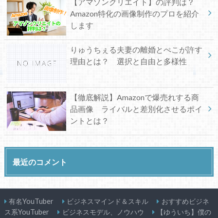
【アマゾンクリエイト】の評判は？
Amazon特化の画像制作のプロを紹介
します
りゅうちぇる夫妻の離婚とぺこが許す
理由とは？ 選択と自由と多様性
【徹底解説】Amazonで爆売れする商
品画像 ライバルと差別化させるポイ
ントとは？
最近のコメント
有名YouTuber
ビジネスマインド＆スキル
おすすめビジネ
ス系YouTuber
ビジネスモデル、ノウハウ
【ゆういち】僕の